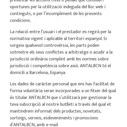
presentar les accions civils o penals que consideri
oportunes per la utilització indeguda del lloc web i
continguts, o per l’incompliment de les presents
condicions.
La relació entre l’usuari i el prestador es regirà per la
normativa vigent i aplicable al territori espanyol. Si
sorgeix qualsevol controvèrsia, les parts poden
sotmetre els seus conflictes a arbitratge o acudir a la
jurisdicció ordinària complint amb les normes sobre
jurisdicció i competència sobre això. ANTALBCN té el
domicili a Barcelona, ​​Espanya.
Les dades de caràcter personal que ens has facilitat de
forma voluntària seran incorporades a un fitxer del qual
és titular ANTALBCN que s’utilitzarà per gestionar la
teva subscripció al nostre butlletí a través del qual et
mantindrem informat dels productes, novetats,
sorteigs, serveis, esdeveniments i promocions
d’ANTALBCN, amb e-mail