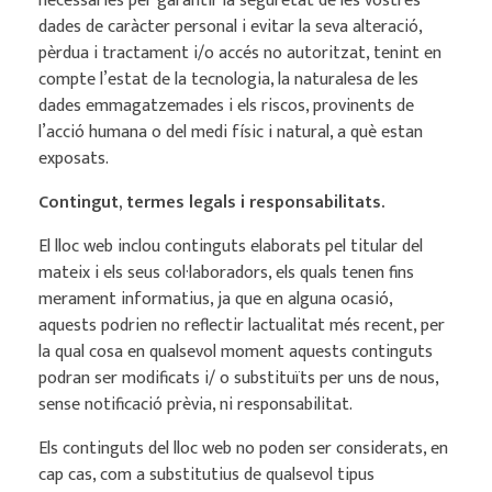
necessàries per garantir la seguretat de les vostres
dades de caràcter personal i evitar la seva alteració,
pèrdua i tractament i/o accés no autoritzat, tenint en
compte l’estat de la tecnologia, la naturalesa de les
dades emmagatzemades i els riscos, provinents de
l’acció humana o del medi físic i natural, a què estan
exposats.
Contingut, termes legals i responsabilitats.
El lloc web inclou continguts elaborats pel titular del
mateix i els seus col·laboradors, els quals tenen fins
merament informatius, ja que en alguna ocasió,
aquests podrien no reflectir lactualitat més recent, per
la qual cosa en qualsevol moment aquests continguts
podran ser modificats i/ o substituïts per uns de nous,
sense notificació prèvia, ni responsabilitat.
Els continguts del lloc web no poden ser considerats, en
cap cas, com a substitutius de qualsevol tipus