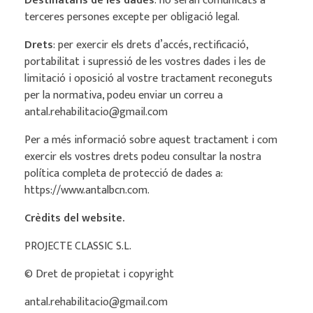
Destinataris de les dades
: no seran comunicats a
terceres persones excepte per obligació legal.
Drets
: per exercir els drets d’accés, rectificació,
portabilitat i supressió de les vostres dades i les de
limitació i oposició al vostre tractament reconeguts
per la normativa, podeu enviar un correu a
antal.rehabilitacio@gmail.com
Per a més informació sobre aquest tractament i com
exercir els vostres drets podeu consultar la nostra
política completa de protecció de dades a:
https://www.antalbcn.com.
Crèdits del website.
PROJECTE CLASSIC S.L.
© Dret de propietat i copyright
antal.rehabilitacio@gmail.com