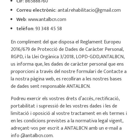
CIF
: B65888760
Correu electrònic
: antal.rehabilitacio@gmail.com
Web
: www.antalbcn.com
telèfon
: 93 348 45 58
En compliment del que disposa el Reglament Europeu
2016/679 de Protecció de Dades de Caràcter Personal,
RGPD, i la Llei Orgànica 3/2018, LOPD-GDD,ANTALBCN,
us informa que, les dades de caràcter personal que ens
proporcioni a través del nostre formulari de Contacte a
la nostra pàgina web, es recolliran a les nostres bases
de dades sent responsable ANTALBCN.
Podreu exercir els vostres drets d’accés, rectificació,
portabilitat i supressió de les vostres dades i les de
limitació i oposició al vostre tractament en els termes i
en les condicions previstes a la normativa legal vigent,
adreçant-vos per escrit a ANTALBCN amb un e-mail a
info @antalbcn.com.