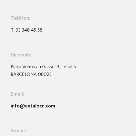
Telèfon:
T. 93 348 45 58
Direcció:
Plaça Ventura i Gassol 3, Local 5
BARCELONA 08023
Email:
info@antalbcn.com
Social: