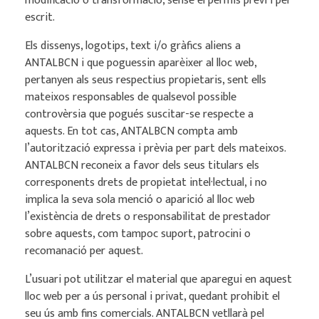
modificació o transformació, sense el permís previ i per
escrit.
Els dissenys, logotips, text i/o gràfics aliens a
ANTALBCN i que poguessin aparèixer al lloc web,
pertanyen als seus respectius propietaris, sent ells
mateixos responsables de qualsevol possible
controvèrsia que pogués suscitar-se respecte a
aquests. En tot cas, ANTALBCN compta amb
l’autorització expressa i prèvia per part dels mateixos.
ANTALBCN reconeix a favor dels seus titulars els
corresponents drets de propietat intel·lectual, i no
implica la seva sola menció o aparició al lloc web
l’existència de drets o responsabilitat de prestador
sobre aquests, com tampoc suport, patrocini o
recomanació per aquest.
L’usuari pot utilitzar el material que aparegui en aquest
lloc web per a ús personal i privat, quedant prohibit el
seu ús amb fins comercials. ANTALBCN vetllarà pel